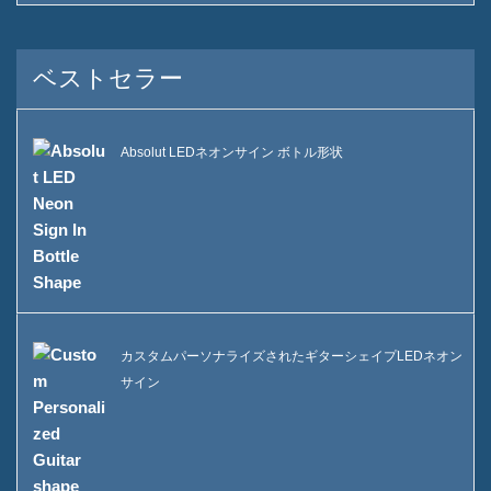
持続可能性
私たちのチーム
ベストセラー
カタログ
Absolut LEDネオンサイン ボトル形状
事件
ケースE LEDスクーアアイス
バケツ
ケースD X形状レジンディスプ
レイ
カスタムパーソナライズされたギターシェイプLEDネオン
ケースC ローリングアイスク
サイン
ーラー
ケースBのLEDアイスバケツ