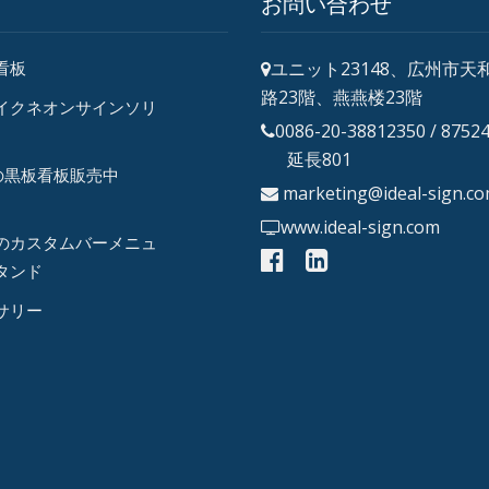
お問い合わせ
ユニット23148、広州市天
看板
路23階、燕燕楼23階
イクネオンサインソリ
0086-20-38812350 / 8752
延長801
の黒板看板販売中
marketing@ideal-sign.c
www.ideal-sign.com
のカスタムバーメニュ
タンド
サリー