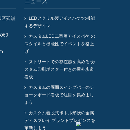
ニュース
和区延嶺
LEDアクリル製アイスバケツ:機能
するデザイン
4060
カスタムLED二重層アイスバケツ:
スタイルと機能性でイベントを格上
om
げ
ストリートでの存在感を高める:カ
スタム印刷ポスター付きの屋外歩道
看板
カスタムの両面スイングバーのチ
ョークボード看板で注目を集めまし
ょう
カスタム着脱式ボトル形状の金属
ディスプレイ:ブランドプレゼンスを
革新しよう