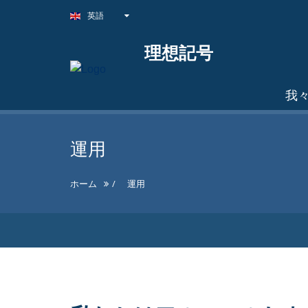
英語
理想記号
我
運用
ホーム
運用