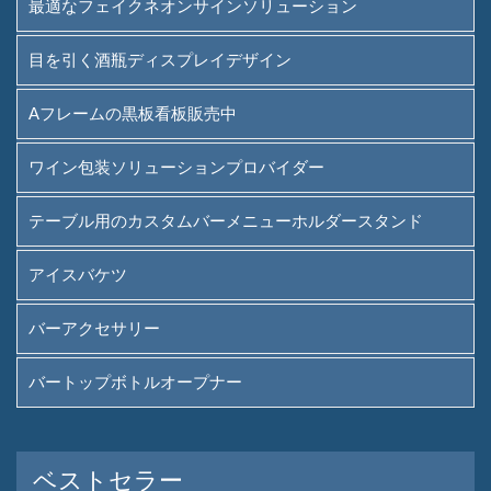
最適なフェイクネオンサインソリューション
ワイン包装ソリューションプ
ロバイダー
目を引く酒瓶ディスプレイデザイン
テーブル用のカスタムバーメ
Aフレームの黒板看板販売中
ニューホルダースタンド
ワイン包装ソリューションプロバイダー
アイスバケツ
バーアクセサリー
テーブル用のカスタムバーメニューホルダースタンド
バートップボトルオープナー
アイスバケツ
概要
バーアクセサリー
私たちが誰であるか
バートップボトルオープナー
運用
私たちが提供したブランド
ベストセラー