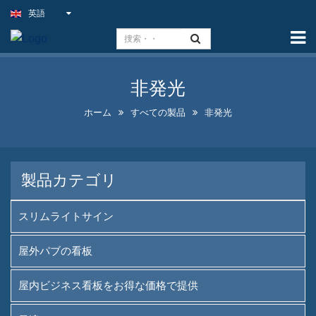
英語
ホーム
能力
非発光
スリムライトサイン
ホーム
すべての製品
非発光
屋外パブの看板
屋内ビジネス看板をお得な価
格で提供
製品カテゴリ
最適なフェイクネオンサイン
ソリューション
スリムライトサイン
目を引く酒瓶ディスプレイデ
屋外パブの看板
ザイン
屋内ビジネス看板をお得な価格で提供
Aフレームの黒板看板販売中