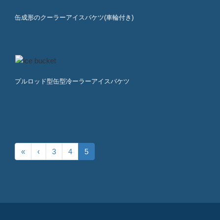
缶成形のクーラーアイスバケツ(車輪付き)
プルロッド型缶型冷ーラーアイスバケツ
«
‹
3
4
5