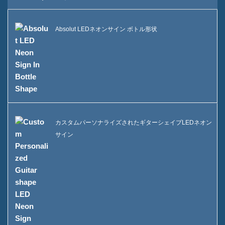
持続可能性
Absolut LEDネオンサイン ボトル形状
私たちのチーム
カタログ
事件
ケースE LEDスクーアアイス
バケツ
カスタムパーソナライズされたギターシェイプLEDネオン
ケースD X形状レジンディスプ
サイン
レイ
ケースC ローリングアイスク
ーラー
ケースBのLEDアイスバケツ