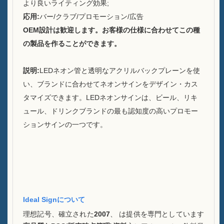
より良いライティング効果;
持続可能性
応用:
バー/クラブ/プロモーション/広告
OEM設計は歓迎します。お客様の仕様に合わせてこの種
私たちのチーム
の製品を作ることができます。
カタログ
説明:
LEDネオン管と透明なアクリルバックプレーンを使
事件
い、ブランドに合わせてネオンサインをデザイン・カス
タマイズできます。LEDネオンサインは、ビール、リキ
ケースE LEDスクーアアイス
ュール、ドリンクブランドの最も認知度の高いプロモー
バケツ
ションサインの一つです。
ケースD X形状レジンディスプ
レイ
ケースC ローリングアイスク
ーラー
Ideal Signについて
ケースBのLEDアイスバケツ
理想記号、確立された
2007
、 は提供を専門としています