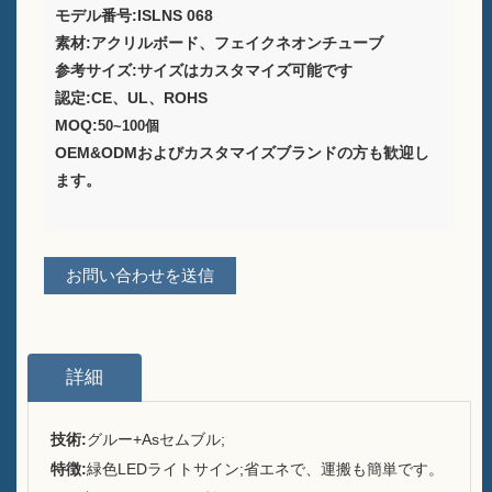
モデル番号:ISLNS 068
ワイン包装ソリューションプ
ロバイダー
素材:アクリルボード、フェイクネオンチューブ
参考サイズ:サイズはカスタマイズ可能です
テーブル用のカスタムバーメ
認定:CE、UL、ROHS
ニューホルダースタンド
MOQ:
50~100個
OEM&ODMおよびカスタマイズブランドの方も歓迎し
アイスバケツ
ます。
バーアクセサリー
バートップボトルオープナー
お問い合わせを送信
概要
私たちが誰であるか
詳細
運用
技術:
グルー+As
セムブル;
私たちが提供したブランド
特徴:
緑色LEDライトサイン;省エネで、運搬も簡単です。