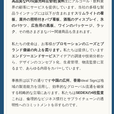
ケースA酒瓶ディスプレイ
高品質なPOS(販売時点管理)資料
主にアルコール・飲料業
界の顧客にサービスを提供しています。当社の多様な製
FAQ
品ラインナップには以下が含まれます
スリムライトの看
板、屋外の照明付きパブ看板、酒瓶のディスプレイ、氷
ニュース
のバケツ、広告用の黒板、ワインのパッケージ、ラッ
ク
、その他さまざまなバー関連商品も含まれます。
お問い合わせ
私たちの使命は、お客様が
プロモーションのニーズとブ
ランド価値の向上を図ります。
私たちは提供しています
エンドツーエンドサービス
アイデアの調達や技術分析か
ら、デザインのコンセプト化、生産管理、物流監督に至
るまで、あらゆる内容をカバーしています。
事務所は以下の通りです
中国の広州、香港
Ideal Signは地
域の製造能力を活用し、効率的なグローバル流通を確保
する戦略的な立場にあります。私たちは
SEDEXの4柱監査
これは、倫理的なビジネス慣行とサプライチェーンの透
明性へのコミットメントを示すものです。