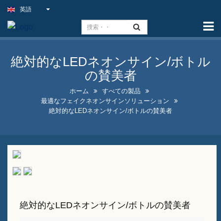
英語
ホーム
能力
絶対的なLEDネオンサイン/ボトル
スリムライトサイン
の賛美者
屋外パブの看板
ホーム
すべての製品
最適なフェイクネオンサインソリューション
屋内ビジネス看板をお得な価
絶対的なLEDネオンサイン/ボトルの賛美者
格で提供
最適なフェイクネオンサイン
ソリューション
目を引く酒瓶ディスプレイデ
ザイン
絶対的なLEDネオンサイン/ボトルの賛美者
Aフレームの黒板看板販売中