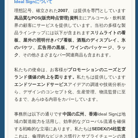
ケースA酒瓶ディスプレイ
Ideal Signについて
理想記号、確立された
2007
、 は提供を専門としています
FAQ
高品質なPOS(販売時点管理)資料
主にアルコール・飲料業
界の顧客にサービスを提供しています。当社の多様な製
ニュース
品ラインナップには以下が含まれます
スリムライトの看
板、屋外の照明付きパブ看板、酒瓶のディスプレイ、氷
お問い合わせ
のバケツ、広告用の黒板、ワインのパッケージ、ラッ
ク
、その他さまざまなバー関連商品も含まれます。
私たちの使命は、お客様が
プロモーションのニーズとブ
ランド価値の向上を図ります。
私たちは提供しています
エンドツーエンドサービス
アイデアの調達や技術分析か
ら、デザインのコンセプト化、生産管理、物流監督に至
るまで、あらゆる内容をカバーしています。
事務所は以下の通りです
中国の広州、香港
Ideal Signは地
域の製造能力を活用し、効率的なグローバル流通を確保
する戦略的な立場にあります。私たちは
SEDEXの4柱監査
これは、倫理的なビジネス慣行とサプライチェーンの透