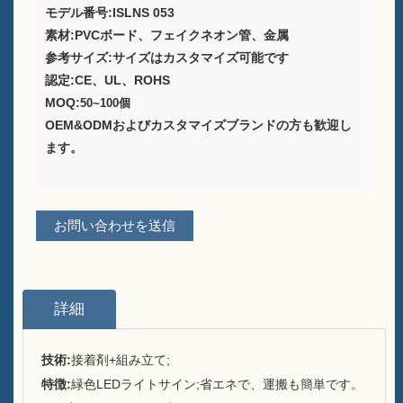
モデル番号:ISLNS 053
ワイン包装ソリューションプ
ロバイダー
素材:PVCボード、フェイクネオン管、金属
参考サイズ:サイズはカスタマイズ可能です
テーブル用のカスタムバーメ
認定:CE、UL、ROHS
ニューホルダースタンド
MOQ:
50~100個
OEM&ODMおよびカスタマイズブランドの方も歓迎し
アイスバケツ
ます。
バーアクセサリー
バートップボトルオープナー
お問い合わせを送信
概要
私たちが誰であるか
詳細
運用
技術:
接着剤+組み立て;
私たちが提供したブランド
特徴:
緑色LEDライトサイン;省エネで、運搬も簡単です。