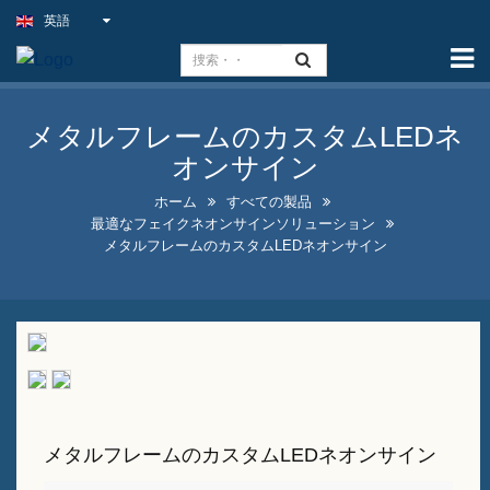
英語
ホーム
能力
メタルフレームのカスタムLEDネ
スリムライトサイン
オンサイン
屋外パブの看板
ホーム
すべての製品
最適なフェイクネオンサインソリューション
屋内ビジネス看板をお得な価
メタルフレームのカスタムLEDネオンサイン
格で提供
最適なフェイクネオンサイン
ソリューション
目を引く酒瓶ディスプレイデ
ザイン
メタルフレームのカスタムLEDネオンサイン
Aフレームの黒板看板販売中