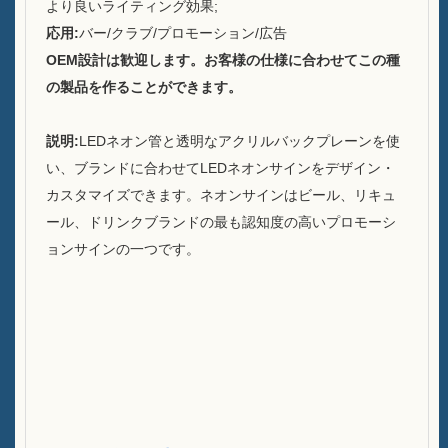
より良いライティング効果;
持続可能性
応用:
バー/クラブ/プロモーション/広告
OEM設計は歓迎します。お客様の仕様に合わせてこの種
私たちのチーム
の製品を作ることができます。
カタログ
説明:
LEDネオン管と透明なアクリルバックプレーンを使
事件
い、ブランドに合わせてLEDネオンサインをデザイン・
カスタマイズできます。ネオンサインはビール、リキュ
ケースE LEDスクーアアイス
ール、ドリンクブランドの最も認知度の高いプロモーシ
バケツ
ョンサインの一つです。
ケースD X形状レジンディスプ
レイ
ケースC ローリングアイスク
ーラー
ケースBのLEDアイスバケツ