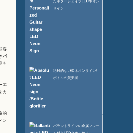
たギターシェイプLEDネオン
サイン
顧客
きパ
品も
絶対的なLEDネオンサイン/
ボトルの賛美者
ーエ
をカ
略的
メン
バラントラインの金属フレー