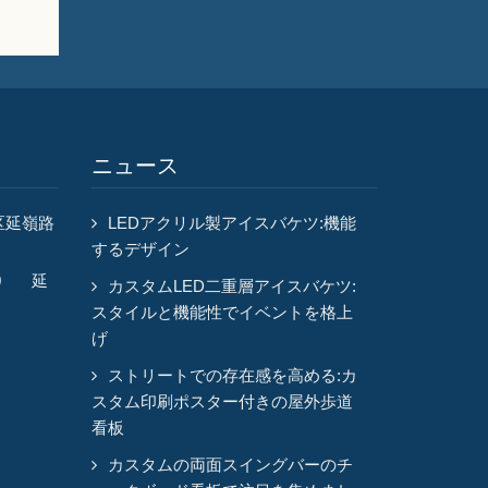
ニュース
区延嶺路
LEDアクリル製アイスバケツ:機能
するデザイン
4060 延
カスタムLED二重層アイスバケツ:
スタイルと機能性でイベントを格上
げ
ストリートでの存在感を高める:カ
スタム印刷ポスター付きの屋外歩道
看板
カスタムの両面スイングバーのチ