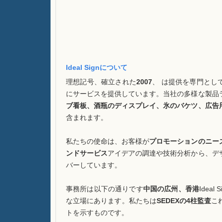
Ideal Signについて
理想記号、確立された
2007
、 は提供を専門とし
にサービスを提供しています。当社の多様な製品
ブ看板、酒瓶のディスプレイ、氷のバケツ、広告
含まれます。
私たちの使命は、お客様が
プロモーションのニー
ンドサービス
アイデアの調達や技術分析から、デ
バーしています。
事務所は以下の通りです
中国の広州、香港
Ide
な立場にあります。私たちは
SEDEXの4柱監査
こ
トを示すものです。