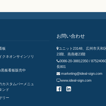
お問い合わせ
看板
ユニット23148、広州市天和
23階、燕燕楼23階
イクネオンサインソリ
0086-20-38812350 / 8752
長801
の黒板看板販売中
marketing@ideal-sign.com
www.ideal-sign.com
のカスタムバーメニュ
タンド
サリー