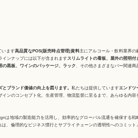
ています
高品質なPOS(販売時点管理)資料
主にアルコール・飲料業界の
ラインナップには以下が含まれます
スリムライトの看板、屋外の照明付
用の黒板、ワインのパッケージ、ラック
、その他さまざまなバー関連商
ズとブランド価値の向上を図ります。
私たちは提供しています
エンドツ
ザインのコンセプト化、生産管理、物流監督に至るまで、あらゆる内容
al Signは地域の製造能力を活用し、効率的なグローバル流通を確保する戦
れは、倫理的なビジネス慣行とサプライチェーンの透明性へのコミット