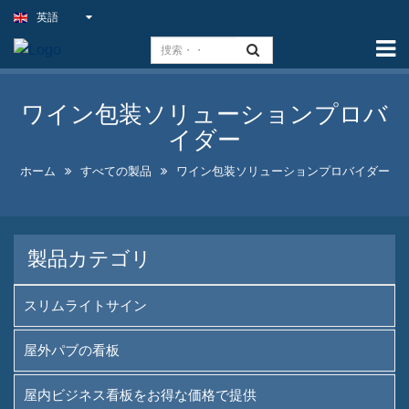
英語
ホーム
能力
ワイン包装ソリューションプロバ
スリムライトサイン
イダー
屋外パブの看板
ホーム
すべての製品
ワイン包装ソリューションプロバイダー
屋内ビジネス看板をお得な価
格で提供
製品カテゴリ
最適なフェイクネオンサイン
ソリューション
スリムライトサイン
目を引く酒瓶ディスプレイデ
ザイン
屋外パブの看板
Aフレームの黒板看板販売中
屋内ビジネス看板をお得な価格で提供