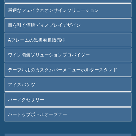
ワイン包装ソリューションプ
最適なフェイクネオンサインソリューション
ロバイダー
目を引く酒瓶ディスプレイデザイン
テーブル用のカスタムバーメ
ニューホルダースタンド
Aフレームの黒板看板販売中
アイスバケツ
ワイン包装ソリューションプロバイダー
バーアクセサリー
テーブル用のカスタムバーメニューホルダースタンド
バートップボトルオープナー
アイスバケツ
概要
バーアクセサリー
私たちが誰であるか
バートップボトルオープナー
運用
私たちが提供したブランド