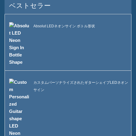
ベストセラー
持続可能性
私たちのチーム
Absolut LEDネオンサイン ボトル形状
カタログ
事件
ケースE LEDスクーアアイス
バケツ
ケースD X形状レジンディスプ
カスタムパーソナライズされたギターシェイプLEDネオン
レイ
サイン
ケースC ローリングアイスク
ーラー
ケースBのLEDアイスバケツ