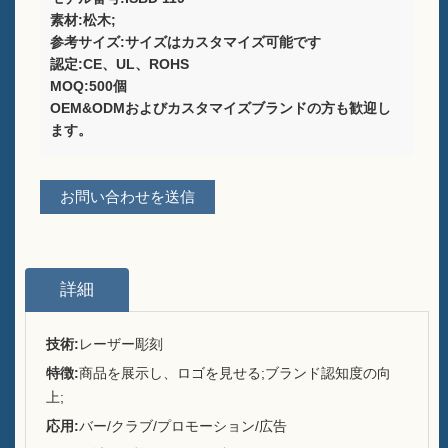
ワイン包装ソリューションプ
素材:松木;
ロバイダー
参考サイズ:サイズはカスタマイズ可能です
認定:CE、UL、ROHS
テーブル用のカスタムバーメ
MOQ:500個
ニューホルダースタンド
OEM&ODMおよびカスタマイズブランドの方も歓迎し
ます。
アイスバケツ
お問い合わせを送信
バーアクセサリー
バートップボトルオープナー
概要
詳細
私たちが誰であるか
技術:
レーザー彫刻
特徴:
商品を展示し、ロゴを見せる;ブランド認知度の向
運用
上;
私たちが提供したブランド
応用:
バー/クラブ/プロモーション/広告