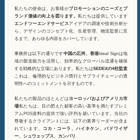
ケースA酒瓶ディスプレイ
私たちの使命は、お客様が
プロモーションのニーズとブ
FAQ
ランド価値の向上を図ります。
私たちは提供しています
エンドツーエンドサービス
アイデアの調達や技術分析か
ニュース
ら、デザインのコンセプト化、生産管理、物流監督に至
るまで、あらゆる内容をカバーしています。
お問い合わせ
事務所は以下の通りです
中国の広州、香港
Ideal Signは地
域の製造能力を活用し、効率的なグローバル流通を確保
する戦略的な立場にあります。私たちは
SEDEXの4柱監査
これは、倫理的なビジネス慣行とサプライチェーンの透
明性へのコミットメントを示すものです。
私たちの製品のほとんどは
ヨーロッパおよびアメリカ市
場
私たちは、目の肥えた顧客の高い基準を満たすプレミ
アムPOS資料の提供で強い評判を築いています。当社の
尊敬するクライアントには、以下の業界リーダーが含ま
れています。
コカ・コーラ、ハイネケン、バドワイザ
ー、シュウェップス、カンパリ
.