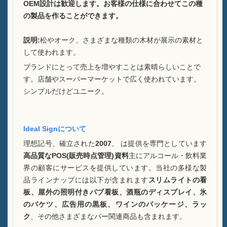
OEM設計は歓迎します。お客様の仕様に合わせてこの種
持続可能性
の製品を作ることができます。
私たちのチーム
説明:
松やオーク、さまざまな種類の木材が展示の素材と
して使われます。
カタログ
ブランドにとって売上を増やすことは素晴らしいことで
事件
す。店舗やスーパーマーケットで広く使われています。
シンプルだけどユニーク。
ケースE LEDスクーアアイス
バケツ
Ideal Signについて
ケースD X形状レジンディスプ
理想記号、確立された
2007
、 は提供を専門としています
レイ
高品質なPOS(販売時点管理)資料
主にアルコール・飲料業
界の顧客にサービスを提供しています。当社の多様な製
ケースC ローリングアイスク
品ラインナップには以下が含まれます
スリムライトの看
ーラー
板、屋外の照明付きパブ看板、酒瓶のディスプレイ、氷
のバケツ、広告用の黒板、ワインのパッケージ、ラッ
ケースBのLEDアイスバケツ
ク
、その他さまざまなバー関連商品も含まれます。