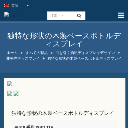
英語
ホーム
能力
独特な形状の木製ベースボトルデ
スリムライトサイン
ィスプレイ
屋外パブの看板
ホーム
すべての製品
目を引く酒瓶ディスプレイデザイン
非発光ディスプレイ
独特な形状の木製ベースボトルディスプレイ
屋内ビジネス看板をお得な価
格で提供
最適なフェイクネオンサイン
ソリューション
目を引く酒瓶ディスプレイデ
ザイン
独特な形状の木製ベースボトルディスプレイ
Aフレームの黒板看板販売中
モデル番号:ISBD 119