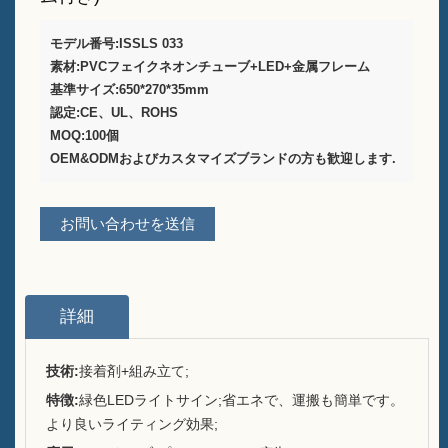
ワイン包装ソリューションプ
ロバイダー
モデル番号:ISSLS 0
33
素材:PVCフェイクネオンチューブ
+LED+金属フレーム
テーブル用のカスタムバーメ
基準サイズ:650*270*35mm
ニューホルダースタンド
認定:CE、UL、ROHS
MOQ:
100個
アイスバケツ
OEM&ODMおよびカスタマイズブランドの方も歓迎します
.
バーアクセサリー
お問い合わせを送信
バートップボトルオープナー
概要
詳細
私たちが誰であるか
技術:
接着剤+組み立て;
運用
特徴:
緑色LEDライトサイン;省エネで、運搬も簡単です。
私たちが提供したブランド
より良いライティング効果;