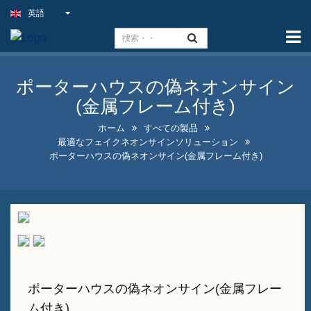
英語
ホーム
能力
ポーターハウスの偽ネオンサイン
スリムライトサイン
(金属フレーム付き)
屋外パブの看板
ホーム
すべての製品
最適なフェイクネオンサインソリューション
屋内ビジネス看板をお得な価
ポーターハウスの偽ネオンサイン(金属フレーム付き)
格で提供
最適なフェイクネオンサイン
ソリューション
目を引く酒瓶ディスプレイデ
ザイン
ポーターハウスの偽ネオンサイン(金属フレー
Aフレームの黒板看板販売中
ム付き)