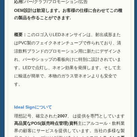
応用:
バー/クラブ/プロモーション/広告
持続可能性
OEM設計は歓迎します。お客様の仕様に合わせてこの種
の製品を作ることができます
.
私たちのチーム
カタログ
概要
：
このロゴ入りLEDネオンサインは、射出成形また
はPVC製のフェイクネオンチューブで作られており、清
事件
涼飲料ブランドのプロモーション用に新たにデザインさ
れ、バーやショップの看板向けに特別に設計されていま
ケースE LEDスクーアアイス
す。
LEDで点灯し、ネオン効果を発揮します。そして主
バケツ
に輸送が簡単で、本物のガラス管ネオンよりも安全で
ケースD X形状レジンディスプ
す。
レイ
ケースC ローリングアイスク
Ideal Signについて
ーラー
理想記号、確立された
2007
、 は提供を専門としています
高品質なPOS(販売時点管理)資料
主にアルコール・飲料業
ケースBのLEDアイスバケツ
界の顧客にサービスを提供しています。当社の多様な製