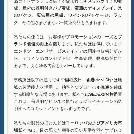
品ラインナップには以下が含まれます
スリムライトの看
ケースA酒瓶ディスプレイ
板、屋外の照明付きパブ看板、酒瓶のディスプレイ、氷
FAQ
のバケツ、広告用の黒板、ワインのパッケージ、ラッ
ク
、その他さまざまなバー関連商品も含まれます。
ニュース
私たちの使命は、お客様が
プロモーションのニーズとブ
お問い合わせ
ランド価値の向上を図ります。
私たちは提供しています
エンドツーエンドサービス
アイデアの調達や技術分析か
ら、デザインのコンセプト化、生産管理、物流監督に至
るまで、あらゆる内容をカバーしています。
事務所は以下の通りです
中国の広州、香港
Ideal Signは地
域の製造能力を活用し、効率的なグローバル流通を確保
する戦略的な立場にあります。私たちは
SEDEXの4柱監査
これは、倫理的なビジネス慣行とサプライチェーンの透
明性へのコミットメントを示すものです。
私たちの製品のほとんどは
ヨーロッパおよびアメリカ市
場
私たちは、目の肥えた顧客の高い基準を満たすプレミ